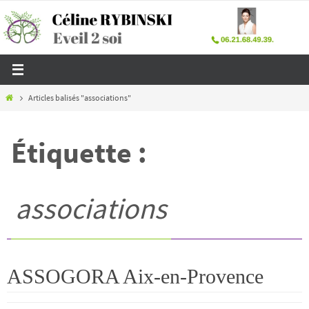
Passer
vers
le
contenu
Home
Articles balisés "associations"
Étiquette :
associations
ASSOGORA Aix-en-Provence