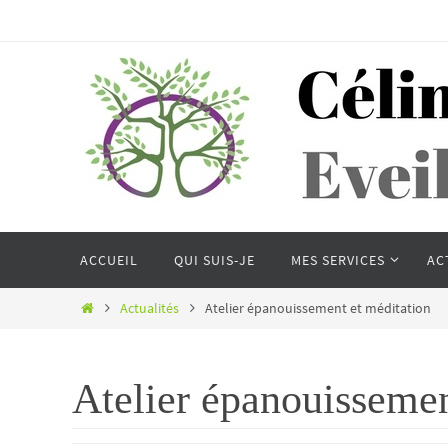
Passer
vers
le
contenu
Passer
ACCUEIL
QUI SUIS-JE
MES SERVICES
AC
vers
le
Home
Actualités
Atelier épanouissement et méditation
contenu
Atelier épanouissemen