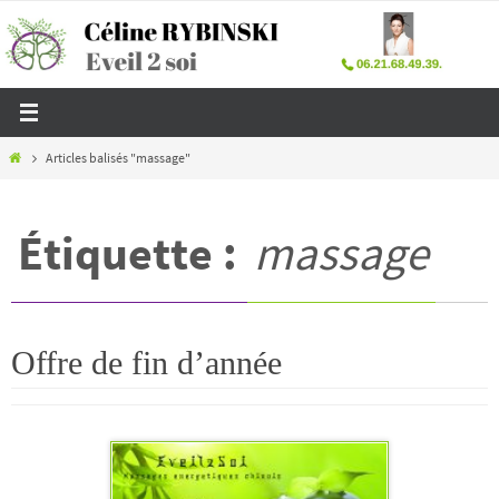
Passer
vers
le
contenu
Home
Articles balisés "massage"
Étiquette :
massage
Offre de fin d’année