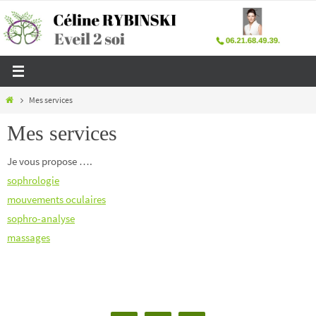
Passer
vers
le
contenu
Home
Mes services
Mes services
Je vous propose ….
sophrologie
mouvements oculaires
sophro-analyse
massages