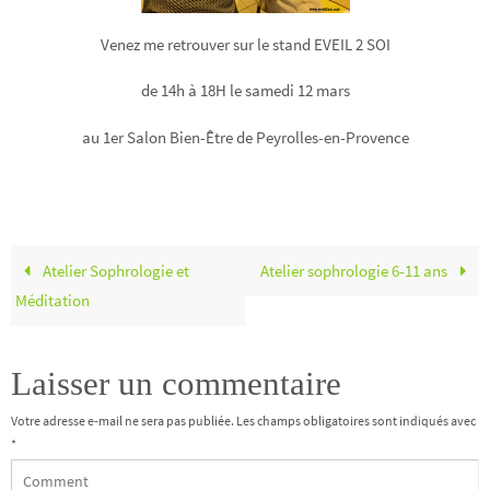
salon-thérapeutes-peyrolles
Venez me retrouver sur le stand EVEIL 2 SOI
de 14h à 18H le samedi 12 mars
au 1er Salon Bien-Être de Peyrolles-en-Provence
salon bien-être
stand-eveil2soi
Atelier Sophrologie et
Atelier sophrologie 6-11 ans
Méditation
Laisser un commentaire
Votre adresse e-mail ne sera pas publiée.
Les champs obligatoires sont indiqués avec
*