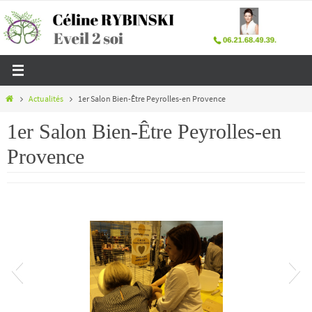
Passer
vers
le
contenu
Home
Actualités
1er Salon Bien-Être Peyrolles-en Provence
1er Salon Bien-Être Peyrolles-en
Provence