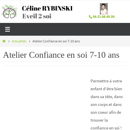
Passer
vers
le
contenu
Home
Actualités
Atelier Confiance en soi 7-10 ans
Atelier Confiance en soi 7-10 ans
Permettre à votre
enfant d’être bien
dans sa tête, dans
son corps et dans
son coeur afin de
trouver la
confiance en soi !